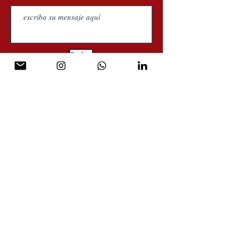
Enviar
Biografía
Palestras
Vídeos
Loja
FF e-strategia pública
CNPJ: 0609.0316.0001-06
florencia@florenciaferrer.org
16192 Coastal Highway, Lewes, Daleware, 19958,
County of Sussex - USA